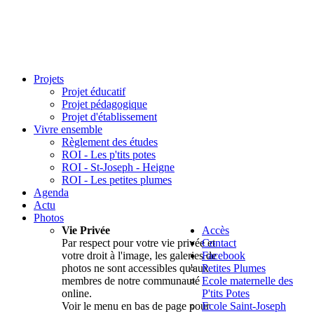
Projets
Projet éducatif
Projet pédagogique
Projet d'établissement
Vivre ensemble
Règlement des études
ROI - Les p'tits potes
ROI - St-Joseph - Heigne
ROI - Les petites plumes
Agenda
Actu
Photos
Vie Privée
Accès
Par respect pour votre vie privée et
Contact
votre droit à l'image, les galeries de
Facebook
photos ne sont accessibles qu'aux
Petites Plumes
membres de notre communauté
Ecole maternelle des
online.
P'tits Potes
Voir le menu en bas de page pour
Ecole Saint-Joseph