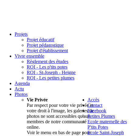
Projets
Projet éducatif
Projet pédagogique
Projet d'établissement
Vivre ensemble
Règlement des études
ROI - Les p'tits potes
ROI - St-Joseph - Heigne
ROI - Les petites plumes
Agenda
Actu
Photos
Vie Privée
Accès
Par respect pour votre vie privée et
Contact
votre droit à l'image, les galeries de
Facebook
photos ne sont accessibles qu'aux
Petites Plumes
membres de notre communauté
Ecole maternelle des
online.
P'tits Potes
Voir le menu en bas de page pour
Ecole Saint-Joseph