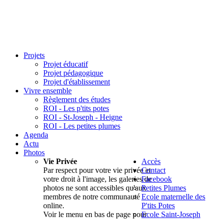
Projets
Projet éducatif
Projet pédagogique
Projet d'établissement
Vivre ensemble
Règlement des études
ROI - Les p'tits potes
ROI - St-Joseph - Heigne
ROI - Les petites plumes
Agenda
Actu
Photos
Vie Privée
Accès
Par respect pour votre vie privée et
Contact
votre droit à l'image, les galeries de
Facebook
photos ne sont accessibles qu'aux
Petites Plumes
membres de notre communauté
Ecole maternelle des
online.
P'tits Potes
Voir le menu en bas de page pour
Ecole Saint-Joseph